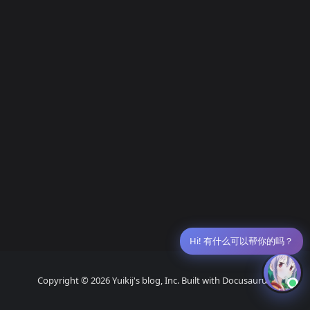
Hi! 有什么可以帮你的吗？
Copyright © 2026 Yuikij's blog, Inc. Built with Docusaurus.