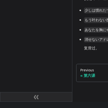
少しは慣れた
もう叶わない
あなたを胸に
消せないアド
复滑过。
Previous
第六课