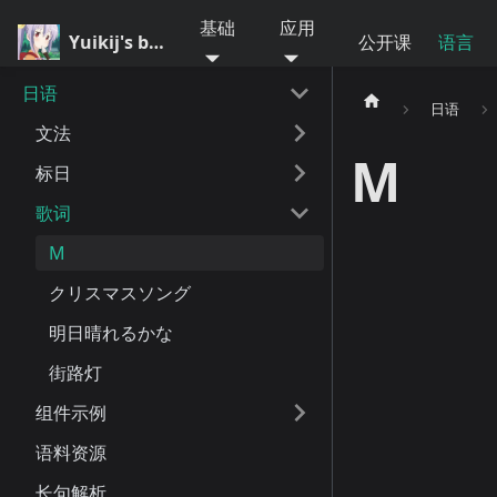
基础
应用
Yuikij's blog
公开课
语言
日语
日语
文法
M
标日
歌词
M
クリスマスソング
明日晴れるかな
街路灯
组件示例
语料资源
长句解析