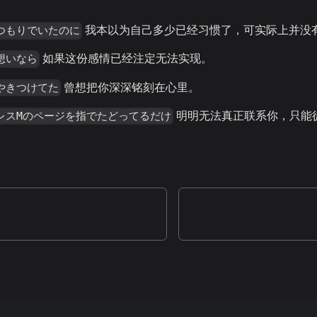
我本以为自己多少已经习惯了，可实际上并没
つもりでいたのに
如果这份感情已经注定无法实现。
想いなら
曾想把你深深铭刻在心里。
やきつけてた
明明无法真正联系你，只能
レスMのページを指でたどってるだけ