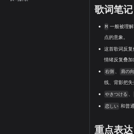
歌词笔记
一般被理解
M
点的意象。
这首歌词反复
情绪反复叠加
、
右側
肩の
线、背影把失
、
やきつける
和普
恋しい
重点表达