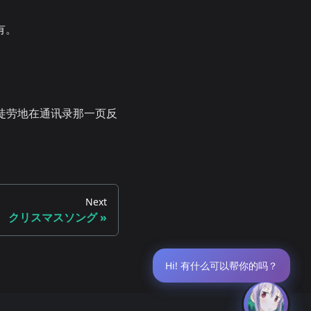
有。
徒劳地在通讯录那一页反
Next
クリスマスソング
Hi! 有什么可以帮你的吗？