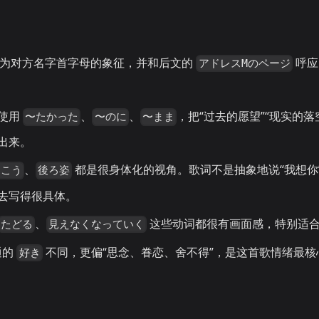
为对方名字首字母的象征，并和后文的
呼应
アドレスMのページ
使用
、
、
，把“过去的愿望”“现实的落
〜たかった
〜のに
〜まま
出来。
、
都是很身体化的视角。歌词不是抽象地说“我想你
向こう
後ろ姿
去写得很具体。
、
这些动词都很有画面感，特别适
たどる
見えなくなっていく
通的
不同，更偏“思念、眷恋、舍不得”，是这首歌情绪最核
好き