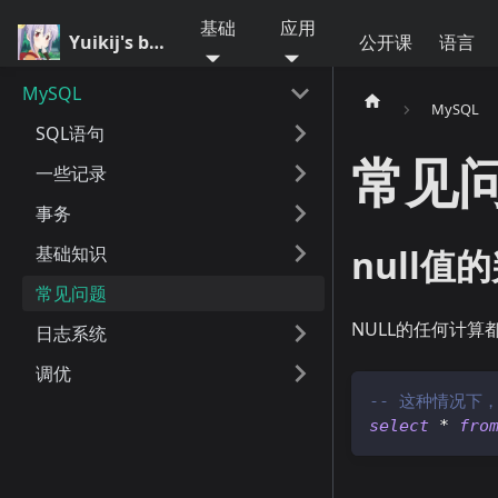
基础
应用
Yuikij's blog
公开课
语言
MySQL
MySQL
SQL语句
常见
一些记录
事务
基础知识
null值
常见问题
NULL的任何计算
日志系统
调优
-- 这种情况下，n
select
*
fro