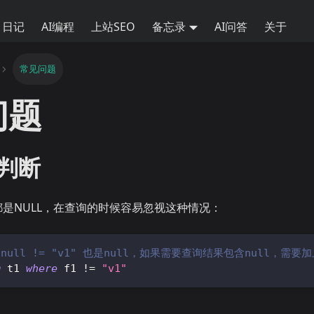
日记
AI编程
上站SEO
备忘录
AI问答
关于
常见问题
问题
的判断
都是NULL，在查询的时候容易忽视这种情况：
ull != "v1" 也是null，如果需要查询结果包含null，需要加上条
m
 t1 
where
 f1 
!=
"v1"