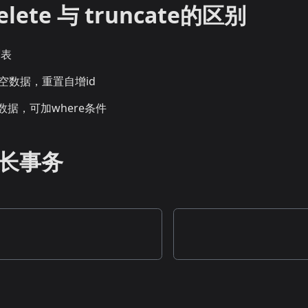
elete 与 truncate的区别
删表
：清空数据，重置自增id
除数据，可加where条件
长事务