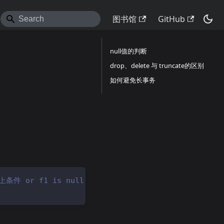
图书馆
GitHub
null值的判断
drop、delete 与 truncate的区别
如何避免长事务
件 or f1 is null