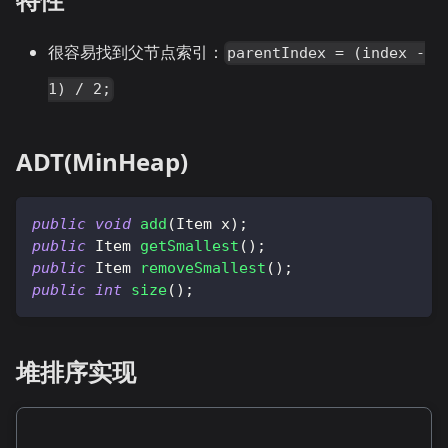
很容易找到父节点索引：
parentIndex = (index -
1) / 2;
ADT(MinHeap)
public
void
add
(
Item
 x
)
;
public
Item
getSmallest
(
)
;
public
Item
removeSmallest
(
)
;
public
int
size
(
)
;
堆排序实现