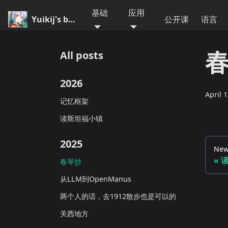
基础
应用
Yuikij's blog
公开课
语言
All posts
2026
April 
记忆框架
读斯坦福小镇
2025
New
春琴抄
从LLM到OpenManus
两个人的话，去1912散步也是可以的
关西地方