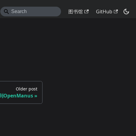
图书馆
GitHub
Older post
到OpenManus